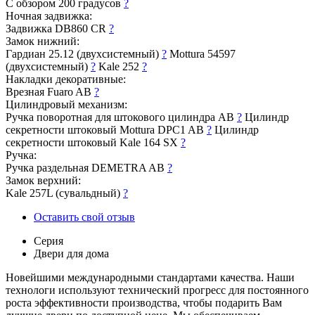
С обзором 200 градусов
?
Ночная задвижка:
Задвижка DB860 CR
?
Замок нижний:
Гардиан 25.12 (двухсистемный)
?
Mottura 54597
(двухсистемный)
?
Kale 252
?
Накладки декоративные:
Врезная Fuaro AB
?
Цилиндровый механизм:
Ручка поворотная для штокового цилиндра AB
?
Цилиндр
секретности штоковый Mottura DPC1 AB
?
Цилиндр
секретности штоковый Kale 164 SX
?
Ручка:
Ручка раздельная DEMETRA AB
?
Замок верхний:
Kale 257L (сувальдный)
?
Оставить свой отзыв
Серия
Двери для дома
Новейшими международными стандартами качества. Наши
технологи используют технический прогресс для постоянного
роста эффективности производства, чтобы подарить Вам