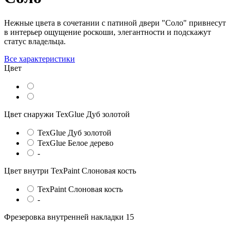
Нежные цвета в сочетании с патиной двери "Соло" привнесут
в интерьер ощущение роскоши, элегантности и подскажут
статус владельца.
Все характеристики
Цвет
Цвет снаружи
TexGlue Дуб золотой
TexGlue Дуб золотой
TexGlue Белое дерево
-
Цвет внутри
TexPaint Слоновая кость
TexPaint Слоновая кость
-
Фрезеровка внутренней накладки
15