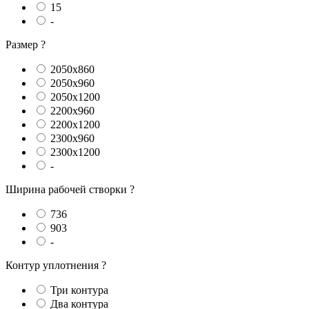
15
-
Размер
?
2050x860
2050x960
2050x1200
2200x960
2200x1200
2300x960
2300x1200
-
Ширина рабочей створки
?
736
903
-
Контур уплотнения
?
Три контура
Два контура