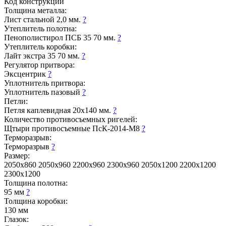
Код конструкции
Толщина металла:
Лист стальной 2,0 мм.
?
Утеплитель полотна:
Пенополистирол ПСБ 35 70 мм.
?
Утеплитель коробки:
Лайт экстра 35 70 мм.
?
Регулятор притвора:
Эксцентрик
?
Уплотнитель притвора:
Уплотнитель пазовый
?
Петли:
Петля каплевидная 20х140 мм.
?
Количество противосъемных ригелей:
Щтыри противосъемные ПсК-2014-М8
?
Терморазрыв:
Терморазрыв
?
Размер:
2050x860
2050x960
2200x960
2300x960
2050x1200
2200x1200
2300x1200
Толщина полотна:
95 мм
?
Толщина коробки:
130 мм
Глазок: