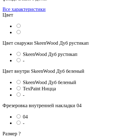
Все характеристики
Цвет
Цвет снаружи
SkeenWood Дуб рустикап
SkeenWood Дуб рустикап
-
Цвет внутри
SkeenWood Дуб беленый
SkeenWood Дуб беленый
TexPaint Ницца
-
Фрезеровка внутренней накладки
04
04
-
Размер
?