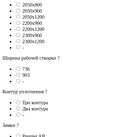
2050x860
2050x960
2050x1200
2200x960
2200x1200
2300x960
2300x1200
-
Ширина рабочей створки
?
736
903
-
Контур уплотнения
?
Три контура
Два контура
-
Замки
?
Premier AB