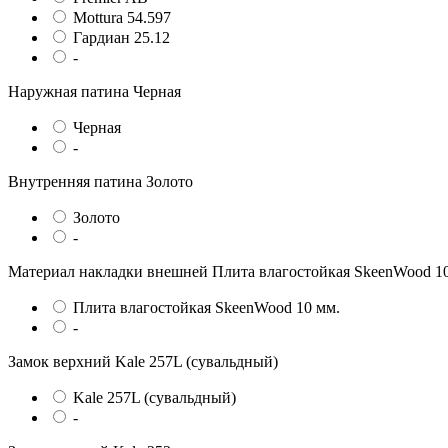
Mottura 54.597
Гардиан 25.12
-
Наружная патина
Черная
Черная
-
Внутренняя патина
Золото
Золото
-
Материал накладки внешней
Плита влагостойкая SkeenWood 1
Плита влагостойкая SkeenWood 10 мм.
-
Замок верхний
Kale 257L (сувальдный)
Kale 257L (сувальдный)
-